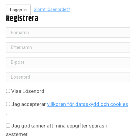
Glömt lösenordet?
Logga in
Registrera
Förnamn
Efternamn
E-
post
Skriv
in
Visa Lösenord
ett
lösenord
Jag accepterar
villkoren för dataskydd och cookies
.
Jag godkänner att mina uppgifter sparas i
systemet.